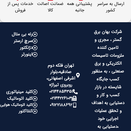
ارسال به سراسر
پشتیبانی همه
ضمانت اصالت
خدمات پس از
کشور
جانبه
کالا
فروش
شرکت بهان برق
رله بی متال
گستر ، مجری و
سرچ ارستر
تامین کننده
دژنکتور
اینورتر
ملزومات تاسیسات
الکتریکی و برق
تهران فلکه دوم
صنعتی ، به منظور
صادقیه،بلوار
اشرفی اصفهانی،
کسب جایگاه
روبروی تیراژه
شایسته در بازار
02144854351
کلید مینیاتوری
کسب و کار و
02144226103
کلید اتوماتیک
دستیابی به اهداف
09127188692
کلید اتوماتیک هوایی
و تحقق عملیات
کنتاکتور
اجرایی خود
،دستیابی به