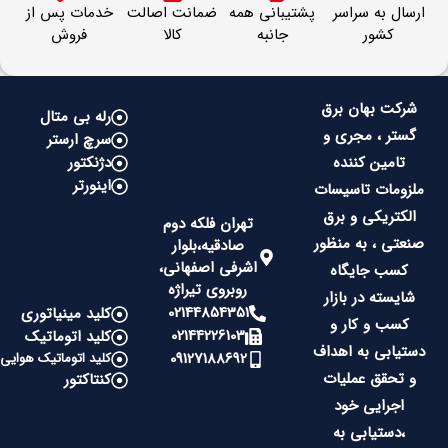
ارسال به سراسر
پشتیبانی همه
ضمانت اصالت
خدمات پس از
کشور
جانبه
کالا
فروش
شرکت بهان برق
رله بی متال
گستر ، مجری و
سرچ ارستر
تامین کننده
دژنکتور
اینورتر
ملزومات تاسیسات
الکتریکی و برق
تهران فلکه دوم
صنعتی ، به منظور
صادقیه،بلوار
اشرفی اصفهانی،
کسب جایگاه
روبروی تیراژه
شایسته در بازار
02144854351
کلید مینیاتوری
کسب و کار و
02144226103
کلید اتوماتیک
دستیابی به اهداف
09127188692
کلید اتوماتیک هوایی
و تحقق عملیات
کنتاکتور
اجرایی خود
،دستیابی به