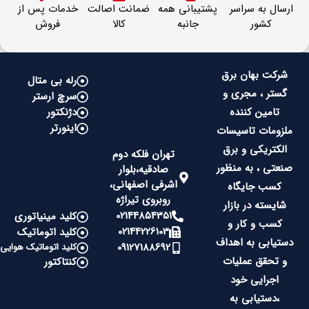
ارسال به سراسر
پشتیبانی همه
ضمانت اصالت
خدمات پس از
کشور
جانبه
کالا
فروش
شرکت بهان برق
رله بی متال
گستر ، مجری و
سرچ ارستر
تامین کننده
دژنکتور
اینورتر
ملزومات تاسیسات
الکتریکی و برق
تهران فلکه دوم
صنعتی ، به منظور
صادقیه،بلوار
اشرفی اصفهانی،
کسب جایگاه
روبروی تیراژه
شایسته در بازار
02144854351
کلید مینیاتوری
کسب و کار و
02144226103
کلید اتوماتیک
دستیابی به اهداف
09127188692
کلید اتوماتیک هوایی
و تحقق عملیات
کنتاکتور
اجرایی خود
،دستیابی به