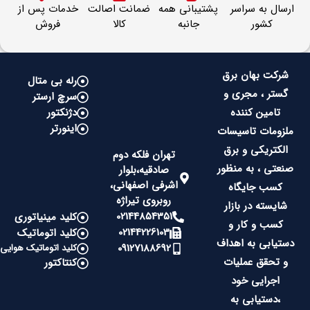
ارسال به سراسر
پشتیبانی همه
ضمانت اصالت
خدمات پس از
کشور
جانبه
کالا
فروش
شرکت بهان برق
رله بی متال
گستر ، مجری و
سرچ ارستر
تامین کننده
دژنکتور
اینورتر
ملزومات تاسیسات
الکتریکی و برق
تهران فلکه دوم
صنعتی ، به منظور
صادقیه،بلوار
اشرفی اصفهانی،
کسب جایگاه
روبروی تیراژه
شایسته در بازار
02144854351
کلید مینیاتوری
کسب و کار و
02144226103
کلید اتوماتیک
دستیابی به اهداف
09127188692
کلید اتوماتیک هوایی
و تحقق عملیات
کنتاکتور
اجرایی خود
،دستیابی به