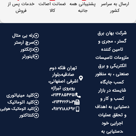
ارسال به سراسر
پشتیبانی همه
ضمانت اصالت
خدمات پس از
کشور
جانبه
کالا
فروش
شرکت بهان برق
رله بی متال
گستر ، مجری و
سرچ ارستر
تامین کننده
دژنکتور
اینورتر
ملزومات تاسیسات
الکتریکی و برق
تهران فلکه دوم
صنعتی ، به منظور
صادقیه،بلوار
اشرفی اصفهانی،
کسب جایگاه
روبروی تیراژه
شایسته در بازار
02144854351
کلید مینیاتوری
کسب و کار و
02144226103
کلید اتوماتیک
دستیابی به اهداف
09127188692
کلید اتوماتیک هوایی
و تحقق عملیات
کنتاکتور
اجرایی خود
،دستیابی به