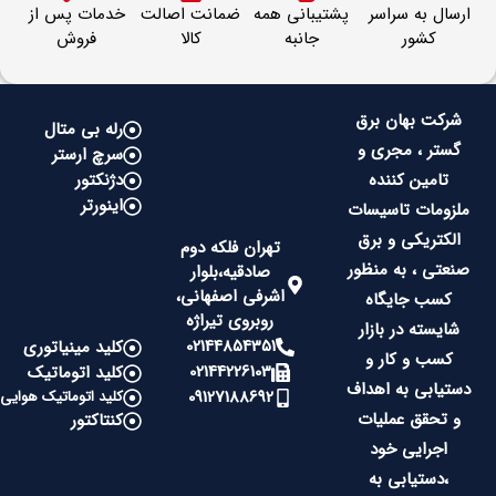
ارسال به سراسر
پشتیبانی همه
ضمانت اصالت
خدمات پس از
کشور
جانبه
کالا
فروش
شرکت بهان برق
رله بی متال
گستر ، مجری و
سرچ ارستر
تامین کننده
دژنکتور
اینورتر
ملزومات تاسیسات
الکتریکی و برق
تهران فلکه دوم
صنعتی ، به منظور
صادقیه،بلوار
اشرفی اصفهانی،
کسب جایگاه
روبروی تیراژه
شایسته در بازار
02144854351
کلید مینیاتوری
کسب و کار و
02144226103
کلید اتوماتیک
دستیابی به اهداف
09127188692
کلید اتوماتیک هوایی
و تحقق عملیات
کنتاکتور
اجرایی خود
،دستیابی به