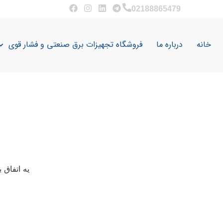
02188865479
خانه
درباره ما
فروشگاه تجهیزات برق صنعتی و فشار قوی
یه اتفاق