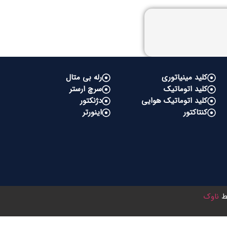
کلید مینیاتوری
رله بی متال
کلید اتوماتیک
سرچ ارستر
کلید اتوماتیک هوایی
دژنکتور
کنتاکتور
اینورتر
سط
ناوک