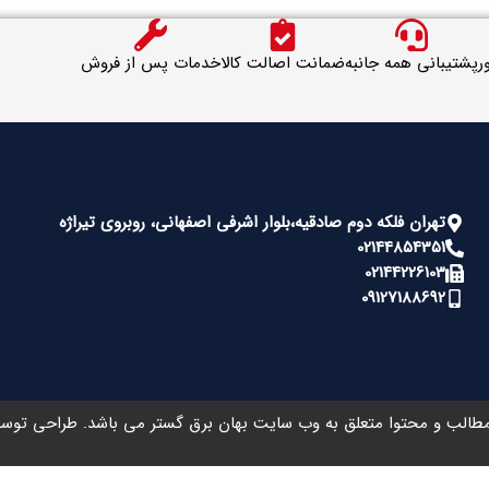
ر
پشتیبانی همه جانبه
ضمانت اصالت کالا
خدمات پس از فروش
تهران فلکه دوم صادقیه،بلوار اشرفی اصفهانی، روبروی تیراژه
02144854351
02144226103
09127188692
طالب و محتوا متعلق به وب سایت بهان برق گستر می باشد. طراحی تو