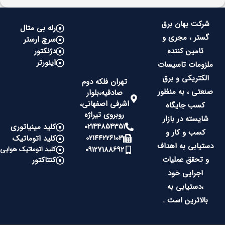
شرکت بهان برق
رله بی متال
گستر ، مجری و
سرچ ارستر
تامین کننده
دژنکتور
اینورتر
ملزومات تاسیسات
الکتریکی و برق
تهران فلکه دوم
صنعتی ، به منظور
صادقیه،بلوار
اشرفی اصفهانی،
کسب جایگاه
روبروی تیراژه
شایسته در بازار
02144854351
کلید مینیاتوری
کسب و کار و
02144226103
کلید اتوماتیک
دستیابی به اهداف
09127188692
کلید اتوماتیک هوایی
و تحقق عملیات
کنتاکتور
اجرایی خود
،دستیابی به
بالاترین است .