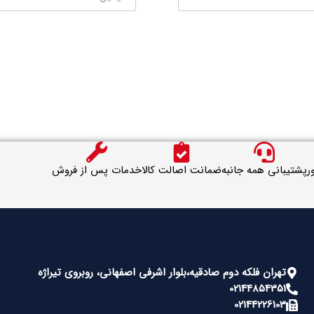
ر
پشتیبانی همه جانبه
ضمانت اصالت کالا
خدمات پس از فروش
تهران فلکه دوم صادقیه،بلوار اشرفی اصفهانی، روبروی تیراژه
02144854351
02144226103