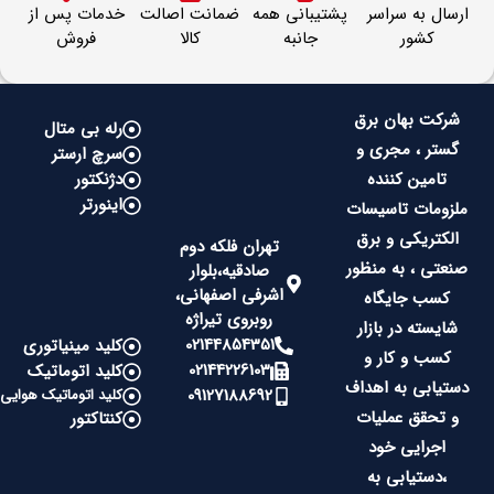
ارسال به سراسر
پشتیبانی همه
ضمانت اصالت
خدمات پس از
کشور
جانبه
کالا
فروش
شرکت بهان برق
رله بی متال
گستر ، مجری و
سرچ ارستر
تامین کننده
دژنکتور
اینورتر
ملزومات تاسیسات
الکتریکی و برق
تهران فلکه دوم
صنعتی ، به منظور
صادقیه،بلوار
اشرفی اصفهانی،
کسب جایگاه
روبروی تیراژه
شایسته در بازار
02144854351
کلید مینیاتوری
کسب و کار و
02144226103
کلید اتوماتیک
دستیابی به اهداف
09127188692
کلید اتوماتیک هوایی
و تحقق عملیات
کنتاکتور
اجرایی خود
،دستیابی به