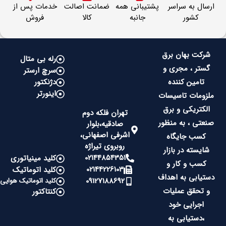
ارسال به سراسر
پشتیبانی همه
ضمانت اصالت
خدمات پس از
کشور
جانبه
کالا
فروش
شرکت بهان برق
رله بی متال
گستر ، مجری و
سرچ ارستر
تامین کننده
دژنکتور
اینورتر
ملزومات تاسیسات
الکتریکی و برق
تهران فلکه دوم
صنعتی ، به منظور
صادقیه،بلوار
اشرفی اصفهانی،
کسب جایگاه
روبروی تیراژه
شایسته در بازار
02144854351
کلید مینیاتوری
کسب و کار و
02144226103
کلید اتوماتیک
دستیابی به اهداف
09127188692
کلید اتوماتیک هوایی
و تحقق عملیات
کنتاکتور
اجرایی خود
،دستیابی به