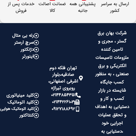
ارسال به سراسر
پشتیبانی همه
ضمانت اصالت
خدمات پس از
کشور
جانبه
کالا
فروش
شرکت بهان برق
رله بی متال
گستر ، مجری و
سرچ ارستر
تامین کننده
دژنکتور
اینورتر
ملزومات تاسیسات
الکتریکی و برق
تهران فلکه دوم
صنعتی ، به منظور
صادقیه،بلوار
اشرفی اصفهانی،
کسب جایگاه
روبروی تیراژه
شایسته در بازار
02144854351
کلید مینیاتوری
کسب و کار و
02144226103
کلید اتوماتیک
دستیابی به اهداف
09127188692
کلید اتوماتیک هوایی
و تحقق عملیات
کنتاکتور
اجرایی خود
،دستیابی به