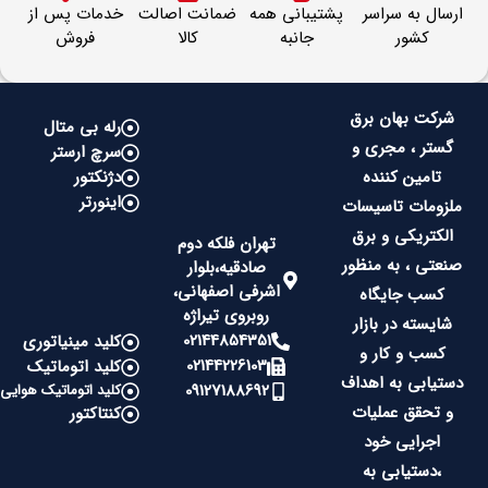
ارسال به سراسر
پشتیبانی همه
ضمانت اصالت
خدمات پس از
کشور
جانبه
کالا
فروش
شرکت بهان برق
رله بی متال
گستر ، مجری و
سرچ ارستر
تامین کننده
دژنکتور
اینورتر
ملزومات تاسیسات
الکتریکی و برق
تهران فلکه دوم
صنعتی ، به منظور
صادقیه،بلوار
اشرفی اصفهانی،
کسب جایگاه
روبروی تیراژه
شایسته در بازار
02144854351
کلید مینیاتوری
کسب و کار و
02144226103
کلید اتوماتیک
دستیابی به اهداف
09127188692
کلید اتوماتیک هوایی
و تحقق عملیات
کنتاکتور
اجرایی خود
،دستیابی به