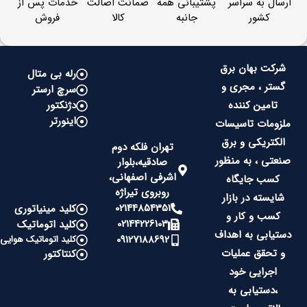
ارسال به سراسر
پشتیبانی همه
ضمانت اصالت
خدمات پس از
کشور
جانبه
کالا
فروش
شرکت بهان برق
رله بی متال
گستر ، مجری و
سرچ ارستر
تامین کننده
دژنکتور
اینورتر
ملزومات تاسیسات
الکتریکی و برق
تهران فلکه دوم
صنعتی ، به منظور
صادقیه،بلوار
اشرفی اصفهانی،
کسب جایگاه
روبروی تیراژه
شایسته در بازار
02144854351
کلید مینیاتوری
کسب و کار و
02144226103
کلید اتوماتیک
دستیابی به اهداف
09127188692
کلید اتوماتیک هوایی
و تحقق عملیات
کنتاکتور
اجرایی خود
،دستیابی به