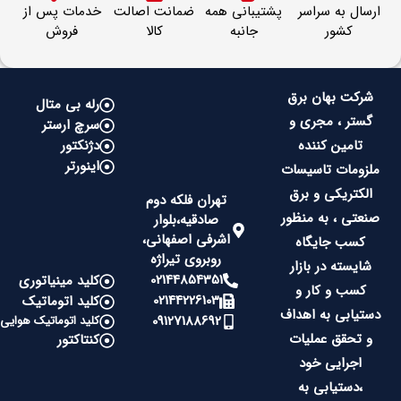
ارسال به سراسر
پشتیبانی همه
ضمانت اصالت
خدمات پس از
کشور
جانبه
کالا
فروش
شرکت بهان برق
رله بی متال
گستر ، مجری و
سرچ ارستر
تامین کننده
دژنکتور
اینورتر
ملزومات تاسیسات
الکتریکی و برق
تهران فلکه دوم
صنعتی ، به منظور
صادقیه،بلوار
اشرفی اصفهانی،
کسب جایگاه
روبروی تیراژه
شایسته در بازار
02144854351
کلید مینیاتوری
کسب و کار و
02144226103
کلید اتوماتیک
دستیابی به اهداف
09127188692
کلید اتوماتیک هوایی
و تحقق عملیات
کنتاکتور
اجرایی خود
،دستیابی به