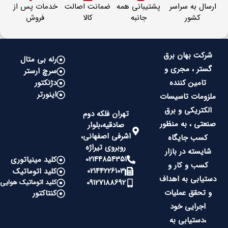
ارسال به سراسر
پشتیبانی همه
ضمانت اصالت
خدمات پس از
کشور
جانبه
کالا
فروش
شرکت بهان برق
رله بی متال
گستر ، مجری و
سرچ ارستر
تامین کننده
دژنکتور
اینورتر
ملزومات تاسیسات
الکتریکی و برق
تهران فلکه دوم
صنعتی ، به منظور
صادقیه،بلوار
اشرفی اصفهانی،
کسب جایگاه
روبروی تیراژه
شایسته در بازار
02144854351
کلید مینیاتوری
کسب و کار و
02144226103
کلید اتوماتیک
دستیابی به اهداف
09127188692
کلید اتوماتیک هوایی
و تحقق عملیات
کنتاکتور
اجرایی خود
،دستیابی به