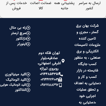
ارسال به سراسر
پشتیبانی همه
ضمانت اصالت
خدمات پس از
کشور
جانبه
کالا
فروش
شرکت بهان برق
رله بی متال
گستر ، مجری و
سرچ ارستر
تامین کننده
دژنکتور
اینورتر
ملزومات تاسیسات
الکتریکی و برق
تهران فلکه دوم
صنعتی ، به منظور
صادقیه،بلوار
اشرفی اصفهانی،
کسب جایگاه
روبروی تیراژه
شایسته در بازار
02144854351
کلید مینیاتوری
کسب و کار و
02144226103
کلید اتوماتیک
دستیابی به اهداف
09127188692
کلید اتوماتیک هوایی
و تحقق عملیات
کنتاکتور
اجرایی خود
،دستیابی به