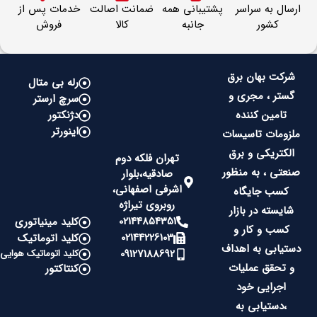
ارسال به سراسر
پشتیبانی همه
ضمانت اصالت
خدمات پس از
کشور
جانبه
کالا
فروش
شرکت بهان برق
رله بی متال
گستر ، مجری و
سرچ ارستر
تامین کننده
دژنکتور
اینورتر
ملزومات تاسیسات
الکتریکی و برق
تهران فلکه دوم
صنعتی ، به منظور
صادقیه،بلوار
اشرفی اصفهانی،
کسب جایگاه
روبروی تیراژه
شایسته در بازار
02144854351
کلید مینیاتوری
کسب و کار و
02144226103
کلید اتوماتیک
دستیابی به اهداف
09127188692
کلید اتوماتیک هوایی
و تحقق عملیات
کنتاکتور
اجرایی خود
،دستیابی به