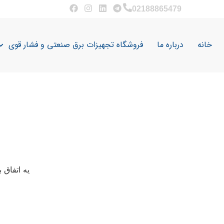
02188865479
خانه
درباره ما
فروشگاه تجهیزات برق صنعتی و فشار قوی
یه اتفاق