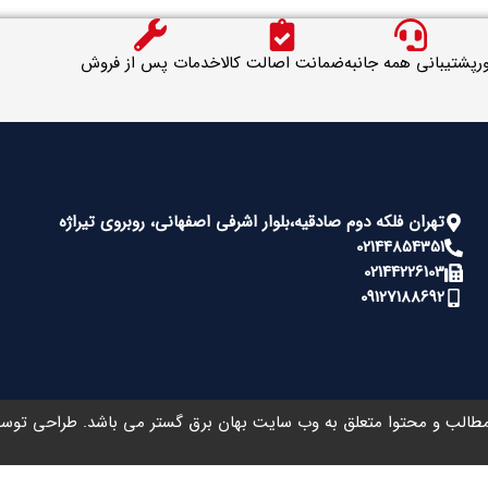
ر
پشتیبانی همه جانبه
ضمانت اصالت کالا
خدمات پس از فروش
تهران فلکه دوم صادقیه،بلوار اشرفی اصفهانی، روبروی تیراژه
02144854351
02144226103
09127188692
طالب و محتوا متعلق به وب سایت بهان برق گستر می باشد. طراحی تو