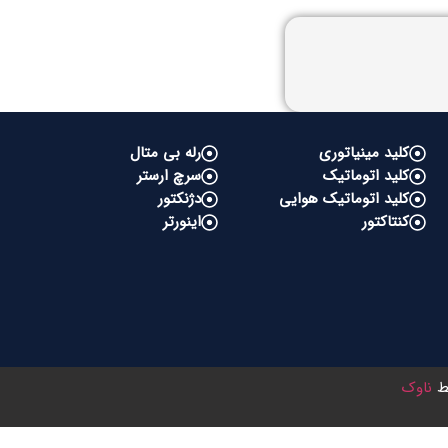
کلید مینیاتوری
رله بی متال
کلید اتوماتیک
سرچ ارستر
کلید اتوماتیک هوایی
دژنکتور
کنتاکتور
اینورتر
سط
ناوک