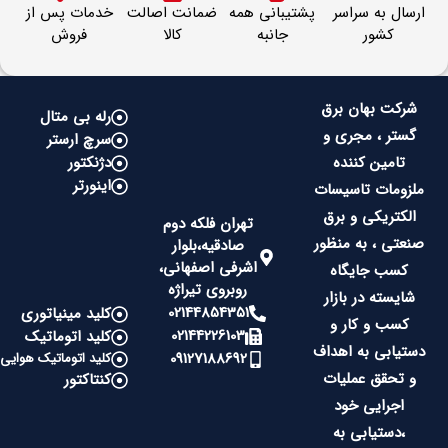
ارسال به سراسر
پشتیبانی همه
ضمانت اصالت
خدمات پس از
کشور
جانبه
کالا
فروش
شرکت بهان برق
رله بی متال
گستر ، مجری و
سرچ ارستر
تامین کننده
دژنکتور
اینورتر
ملزومات تاسیسات
الکتریکی و برق
تهران فلکه دوم
صنعتی ، به منظور
صادقیه،بلوار
اشرفی اصفهانی،
کسب جایگاه
روبروی تیراژه
شایسته در بازار
02144854351
کلید مینیاتوری
کسب و کار و
02144226103
کلید اتوماتیک
دستیابی به اهداف
09127188692
کلید اتوماتیک هوایی
و تحقق عملیات
کنتاکتور
اجرایی خود
،دستیابی به