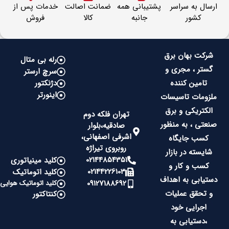
ارسال به سراسر
پشتیبانی همه
ضمانت اصالت
خدمات پس از
کشور
جانبه
کالا
فروش
شرکت بهان برق
رله بی متال
گستر ، مجری و
سرچ ارستر
تامین کننده
دژنکتور
اینورتر
ملزومات تاسیسات
الکتریکی و برق
تهران فلکه دوم
صنعتی ، به منظور
صادقیه،بلوار
اشرفی اصفهانی،
کسب جایگاه
روبروی تیراژه
شایسته در بازار
02144854351
کلید مینیاتوری
کسب و کار و
02144226103
کلید اتوماتیک
دستیابی به اهداف
09127188692
کلید اتوماتیک هوایی
و تحقق عملیات
کنتاکتور
اجرایی خود
،دستیابی به