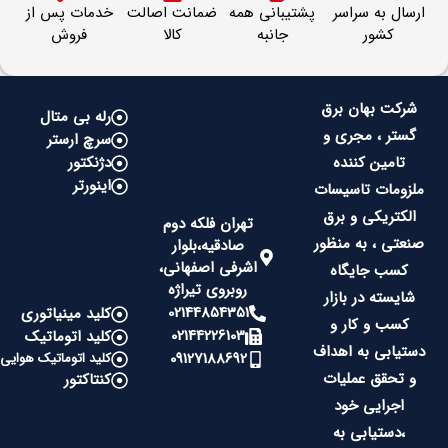
ارسال به سراسر
پشتیبانی همه
ضمانت اصالت
خدمات پس از
کشور
جانبه
کالا
فروش
شرکت بهان برق
رله بی متال
گستر ، مجری و
سرچ ارستر
تامین کننده
دژنکتور
اینورتر
ملزومات تاسیسات
الکتریکی و برق
تهران فلکه دوم
صنعتی ، به منظور
صادقیه،بلوار
اشرفی اصفهانی،
کسب جایگاه
روبروی تیراژه
شایسته در بازار
02144854351
کلید مینیاتوری
کسب و کار و
02144226103
کلید اتوماتیک
دستیابی به اهداف
09127188692
کلید اتوماتیک هوایی
و تحقق عملیات
کنتاکتور
اجرایی خود
،دستیابی به